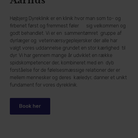
Aarhus
Højbjerg Dyreklinik er en klinik hvor man som to- og
firbenet først og fremmest føler sig velkommen og
godt behandlet. Vi er en sammentømret gruppe af
dyrlæger og veterinærsygeplejersker der alle har
valgt vores uddannelse grundet en stor kærlighed til
dyr.
Vi har gennem mange år udviklet en række
spidskompetencer der, kombineret med en dyb
forståelse for de følelsesmæssige relationer der er
mellem mennesker og deres kæledyr, danner et unikt
fundament for vores dyreklinik.
Book her