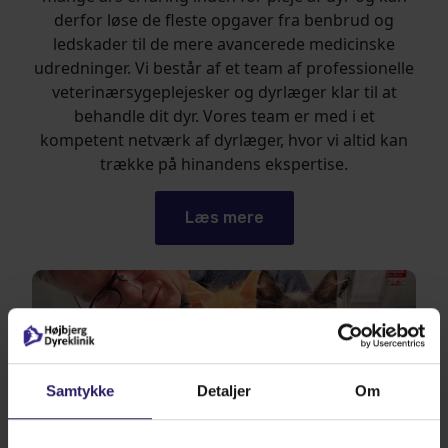
derfor løse de fleste opgaver fra benbrud og
ledskader til de mere avancerede medicinske
udredninger. Vi består af et team af professionelle
veterinærsygeplejesker og dyrlæger klar til at
behandle dit dyr. Vores team er med i et
kompetent netværk af dyrlæger, hvor vi altid kan
trække på hinandens ekspertise.
Læs mere
Samtykke
Detaljer
Om