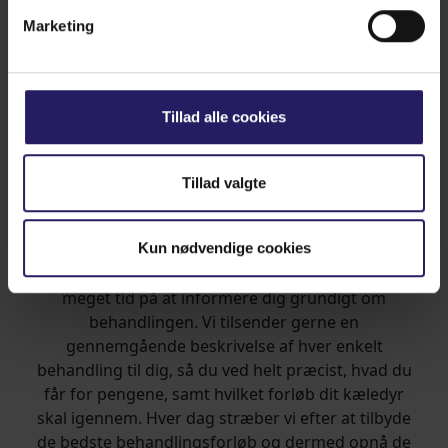
Marketing
Tillad alle cookies
Tillad valgte
De bedste behandlingsforløb
Kun nødvendige cookies
På Højbjerg Dyreklinik bruger vores dyrlæger
meget tid på at informere dig grundigt om
behandlingen. Vi tilsender gerne en
gennemgående beskrivelse af hver enkelt
behandling til dig, så du ved helt præcist, hvad du
får for pengene, samt hvilket forløb dit kæledyr
skal igennem. Hver dag stræber vi efter at tilbyde
de bedste behandlingsforløb og dermed opnå de