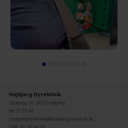
Højbjerg Dyreklinik
Oddervej 70 , 8270 Højbjerg
86 27 33 44
hoejbjergdyreklinik@hoejbjergdyreklinik.dk
CVR: 26 08 64 34