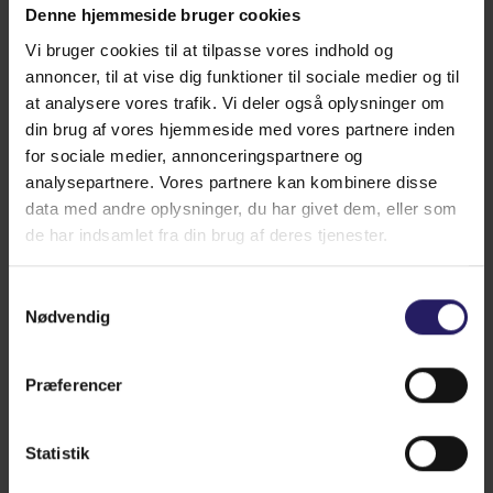
Denne hjemmeside bruger cookies
Vi bruger cookies til at tilpasse vores indhold og
annoncer, til at vise dig funktioner til sociale medier og til
Fokus på omsorg og tryghed
at analysere vores trafik. Vi deler også oplysninger om
din brug af vores hjemmeside med vores partnere inden
for sociale medier, annonceringspartnere og
Vi er en klinik i Aarhus der gør alt for at være
analysepartnere. Vores partnere kan kombinere disse
ekstremt omsorgsfulde og sikrer os, at både ejer
data med andre oplysninger, du har givet dem, eller som
og dyr føler sig velkommen og godt behandlet i
de har indsamlet fra din brug af deres tjenester.
vores dyreklinik. Efter en behandling af en af
Hvad leder du efter?
vores erfarne dyrlæger, vil der altid være en
veterinærsygeplejerske til stede til at holde øje
Samtykkevalg
Nødvendig
med at alt er, som det skal være med dit kæledyr.
Læs mere
Præferencer
Statistik