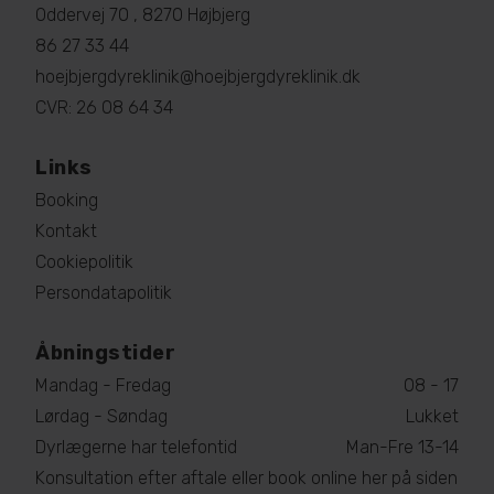
Oddervej 70 , 8270 Højbjerg
86 27 33 44
hoejbjergdyreklinik@hoejbjergdyreklinik.dk
CVR: 26 08 64 34
Links
Booking
Kontakt
Cookiepolitik
Persondatapolitik
Åbningstider
Mandag - Fredag
08 - 17
Lørdag - Søndag
Lukket
Dyrlægerne har telefontid
Man-Fre 13-14
Konsultation efter aftale eller book online her på siden