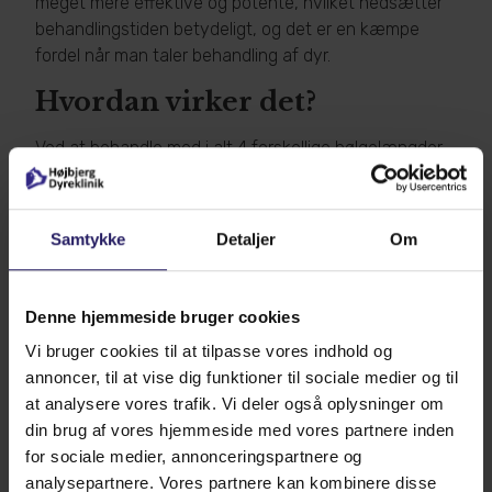
meget mere effektive og potente, hvilket nedsætter
behandlingstiden betydeligt, og det er en kæmpe
fordel når man taler behandling af dyr.
Hvordan virker det?
Ved at behandle med i alt 4 forskellige bølgelængder
påvirker man vævet i forskellige dybder og med
forskellig effekt. Sammenfattende kan man sige at
laserbehandlingen øger blodgennemstrømningen i
Samtykke
Detaljer
Om
området , sørger for en bedre transport af ilt fra
blodlegemerne ud i cellerne, samt øger hastigheden
hvormed cellerne kan udnytte den tilgængelige ilt.
Denne hjemmeside bruger cookies
Dette medfører hurtigere heling og er med til at
Vi bruger cookies til at tilpasse vores indhold og
dæmpe smertepåvirkningen fra området.
annoncer, til at vise dig funktioner til sociale medier og til
Gør det ondt på dyret at får
at analysere vores trafik. Vi deler også oplysninger om
laserbehandling?
din brug af vores hjemmeside med vores partnere inden
for sociale medier, annonceringspartnere og
Det gør ikke ondt på dyret at få laserbehandling. Dit
analysepartnere. Vores partnere kan kombinere disse