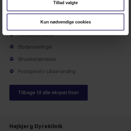
Tillad valgte
Langsomt helende sår
Kun nødvendige cookies
Kroniske ørelidelser
Mundbetændelse
Blodansamlinger
Bihulebetændelse
Postoperativ sårbehandling
Tilbage til alle ekspertiser
Højbjerg Dyreklinik