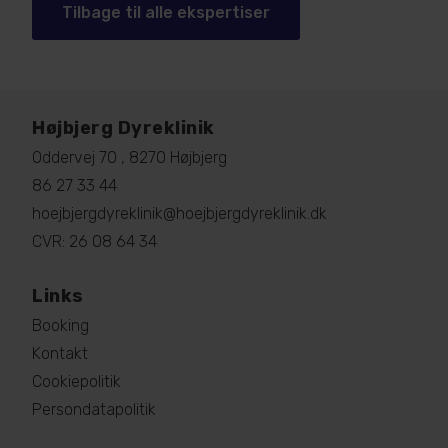
Tilbage til alle ekspertiser
Højbjerg Dyreklinik
Oddervej 70 , 8270 Højbjerg
86 27 33 44
hoejbjergdyreklinik@hoejbjergdyreklinik.dk
CVR: 26 08 64 34
Links
Booking
Kontakt
Cookiepolitik
Persondatapolitik