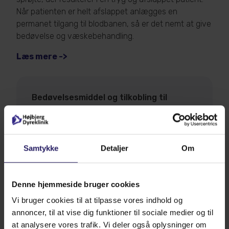
Når patienten er helt afslappet anlægges en
permanet tilgang til blodbanen, så er det nemt at give
bedøvelse og væskebehandling.
Læs mere ->
Bedøvelsesmiddel og tilkobling til
gassystem
Bedøvelsen indledes så med injektion af
bedøvelsesmiddel direkte i blodbanen (det
Samtykke
Detaljer
Om
samme middel som bruges på
børneafdelinger), hvorefter patienten kobles
direkte på et gassystem helt lig med det der
Denne hjemmeside bruger cookies
findes på hospitalerne i Danmark.
Vi bruger cookies til at tilpasse vores indhold og
annoncer, til at vise dig funktioner til sociale medier og til
Bedøvelse
at analysere vores trafik. Vi deler også oplysninger om