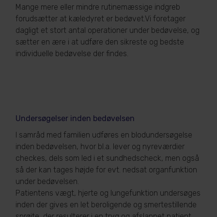
Mange mere eller mindre rutinemæssige indgreb
forudsætter at kæledyret er bedøvet.Vi foretager
dagligt et stort antal operationer under bedøvelse, og
sætter en ære i at udføre den sikreste og bedste
individuelle bedøvelse der findes.
Undersøgelser inden bedøvelsen
I samråd med familien udføres en blodundersøgelse
inden bedøvelsen, hvor bl.a. lever og nyreværdier
checkes, dels som led i et sundhedscheck, men også
så der kan tages højde for evt. nedsat organfunktion
under bedøvelsen.
Patientens vægt, hjerte og lungefunktion undersøges
inden der gives en let beroligende og smertestillende
sprøjte, der resulterer i en tryg og afslappet patient.