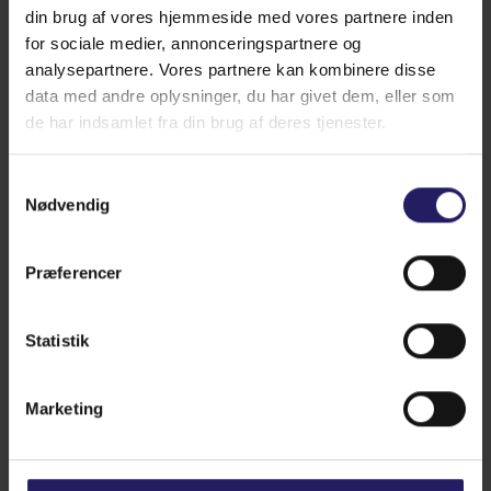
din brug af vores hjemmeside med vores partnere inden
for sociale medier, annonceringspartnere og
analysepartnere. Vores partnere kan kombinere disse
data med andre oplysninger, du har givet dem, eller som
de har indsamlet fra din brug af deres tjenester.
Hvad leder du efter?
Samtykkevalg
Nødvendig
Under konstant overvågning
Præferencer
Der kobles derefter en blodtryksmåler på
patienten. Den fortæller om patientens
blodtryk samt puls. Apparatet har indbygget
Statistik
alarm der er meget sensitiv overfor afvigelser
i blodtryk og puls, og ændringer i patientens
tilstand kan hurtigt korrigeres. Patienten
Marketing
ligger på varmetæppe under hele
bedøvelsen, og er konstant under
overvågning af dyrlægen og den