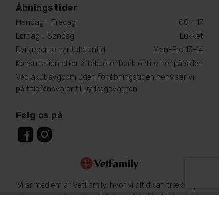
Åbningstider
Mandag - Fredag
08 - 17
Lørdag - Søndag
Lukket
Dyrlægerne har telefontid
Man-Fre 13-14
Konsultation efter aftale eller book online her på siden
Ved akut sygdom uden for åbningstiden henviser vi
på telefonsvarer til Dyrlægevagten
Følg os på
Vi er medlem af VetFamily, hvor vi altid kan trække på
hinandens ekspertise. På den måde får dit dyr altid
den bedste behandling. Læs mere om dyrs sundhed