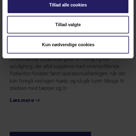
Tillad alle cookies
assisterende sygeplejersker
Læs mere
Tillad valgte
Kun nødvendige cookies
Blid opvågning
Ovenstående bedøvelse giver en hurtig og blid
opvågning, der altid suppleres med smertestillende.
Patienten forlader først operationsafdelingen, når det
kan foregå ved egen hjælp, og så går turen tilbage til
pladsen med tæpper og ro.
Læs mere ->